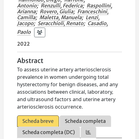
Antonio
;
Renzulli, Federica
;
Raspollini,
Arianna
;
Rovero, Giulia
;
Franceschini,
Camilla
;
Maletta, Manuela
;
Lenzi,
Jacopo
;
Seracchioli, Renato
;
Casadio,
Paolo
2022
Abstract
To assess uterine artery arteriosclerosis
prevalence in women undergoing total
hysterectomy for benign diseases, and any
associations between clinical, laboratory,
and ultrasound factors and uterine artery
arteriosclerosis occurrence.
Scheda breve
Scheda completa
Scheda completa (DC)