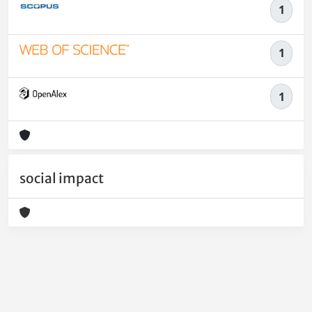
1
1
1
social impact