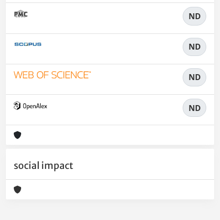
ND
ND
ND
ND
social impact