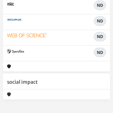
ND
ND
ND
ND
social impact