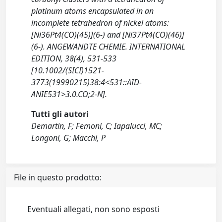
platinum atoms encapsulated in an
incomplete tetrahedron of nickel atoms:
[Ni36Pt4(CO)(45)](6-) and [Ni37Pt4(CO)(46)]
(6-). ANGEWANDTE CHEMIE. INTERNATIONAL
EDITION, 38(4), 531-533
[10.1002/(SICI)1521-
3773(19990215)38:4<531::AID-
ANIE531>3.0.CO;2-N].
Tutti gli autori
Demartin, F; Femoni, C; Iapalucci, MC;
Longoni, G; Macchi, P
File in questo prodotto:
Eventuali allegati, non sono esposti