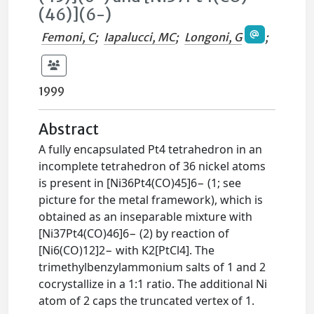
(46)](6-)
Femoni, C
;
Iapalucci, MC
;
Longoni, G
;
1999
Abstract
A fully encapsulated Pt4 tetrahedron in an
incomplete tetrahedron of 36 nickel atoms
is present in [Ni36Pt4(CO)45]6− (1; see
picture for the metal framework), which is
obtained as an inseparable mixture with
[Ni37Pt4(CO)46]6− (2) by reaction of
[Ni6(CO)12]2− with K2[PtCl4]. The
trimethylbenzylammonium salts of 1 and 2
cocrystallize in a 1:1 ratio. The additional Ni
atom of 2 caps the truncated vertex of 1.