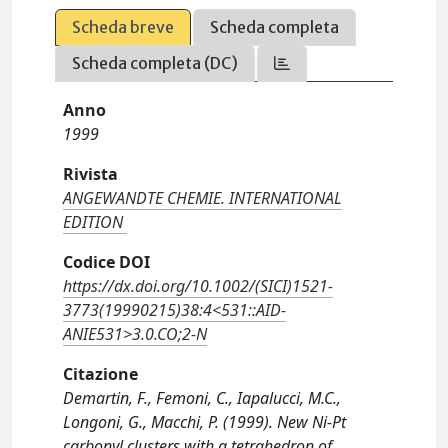
Scheda breve
Scheda completa
Scheda completa (DC)
Anno
1999
Rivista
ANGEWANDTE CHEMIE. INTERNATIONAL
EDITION
Codice DOI
https://dx.doi.org/10.1002/(SICI)1521-
3773(19990215)38:4<531::AID-
ANIE531>3.0.CO;2-N
Citazione
Demartin, F., Femoni, C., Iapalucci, M.C.,
Longoni, G., Macchi, P. (1999). New Ni-Pt
carbonyl clusters with a tetrahedron of