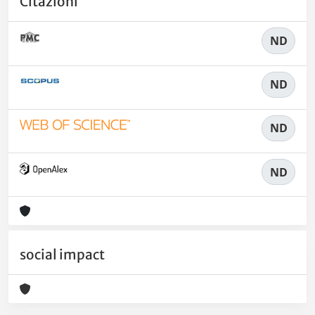
Citazioni
ND
ND
ND
ND
social impact