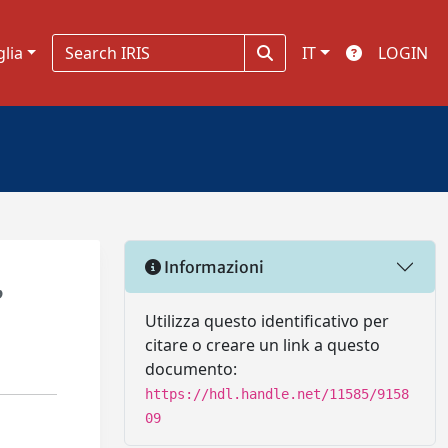
glia
IT
LOGIN
Informazioni
,
Utilizza questo identificativo per
citare o creare un link a questo
documento:
https://hdl.handle.net/11585/9158
09