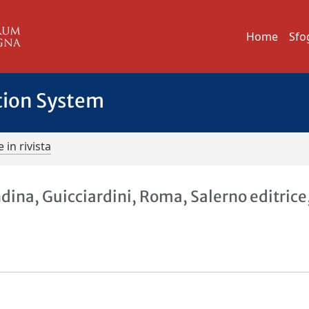
Home
Sfo
tion System
 in rivista
ina, Guicciardini, Roma, Salerno editrice