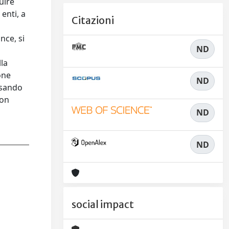
uire
enti, a
Citazioni
nce, si
ND
lla
one
ND
ersando
con
ND
ND
social impact