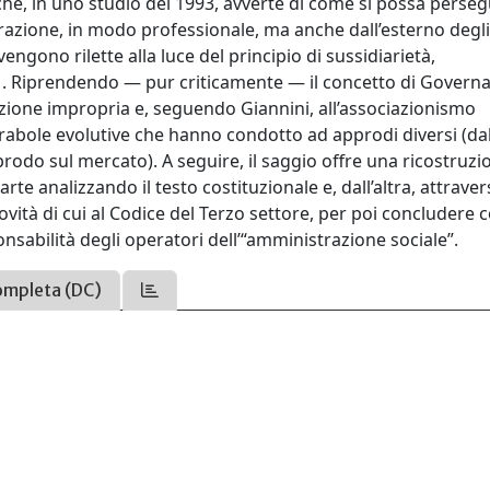
 che, in uno studio del 1993, avverte di come si possa perseg
trazione, in modo professionale, ma anche dall’esterno degli 
engono rilette alla luce del principio di sussidiarietà,
1. Riprendendo — pur criticamente — il concetto di Governa
azione impropria e, seguendo Giannini, all’associazionismo
parabole evolutive che hanno condotto ad approdi diversi (da
prodo sul mercato). A seguire, il saggio offre una ricostruzi
arte analizzando il testo costituzionale e, dall’altra, attrav
novità di cui al Codice del Terzo settore, per poi concludere 
nsabilità degli operatori dell’“amministrazione sociale”.
ompleta (DC)