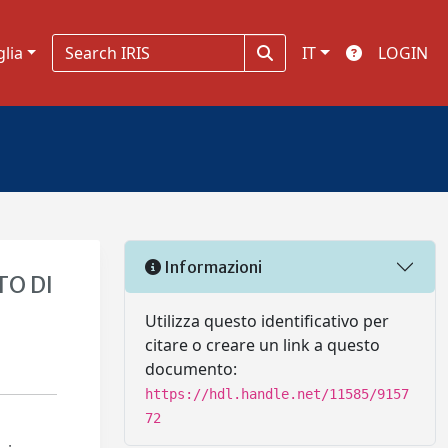
glia
IT
LOGIN
Informazioni
TO DI
Utilizza questo identificativo per
citare o creare un link a questo
documento:
https://hdl.handle.net/11585/9157
72