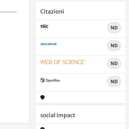
Citazioni
ND
ND
ND
ND
social impact