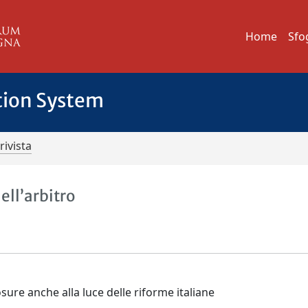
Home
Sfo
tion System
rivista
ell’arbitro
osure anche alla luce delle riforme italiane