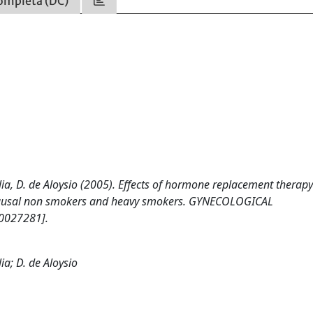
ompleta (DC)
glia, D. de Aloysio (2005). Effects of hormone replacement therap
opausal non smokers and heavy smokers. GYNECOLOGICAL
0027281].
ia; D. de Aloysio