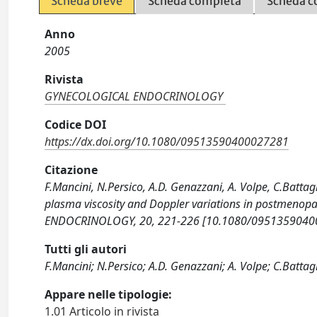
Scheda breve
Scheda completa
Scheda c
Anno
2005
Rivista
GYNECOLOGICAL ENDOCRINOLOGY
Codice DOI
https://dx.doi.org/10.1080/09513590400027281
Citazione
F.Mancini, N.Persico, A.D. Genazzani, A. Volpe, C.Batta
plasma viscosity and Doppler variations in postmen
ENDOCRINOLOGY, 20, 221-226 [10.1080/0951359040
Tutti gli autori
F.Mancini; N.Persico; A.D. Genazzani; A. Volpe; C.Battagl
Appare nelle tipologie:
1.01 Articolo in rivista