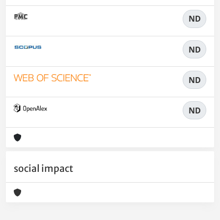
ND
ND
ND
ND
social impact