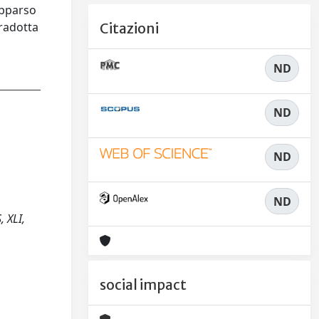
apparso
tradotta
Citazioni
ND
ND
ND
ND
, XLI,
social impact