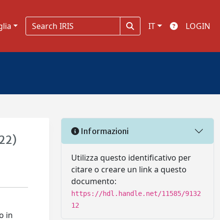
glia
IT
LOGIN
Informazioni
022)
Utilizza questo identificativo per
citare o creare un link a questo
documento:
https://hdl.handle.net/11585/9132
12
o in