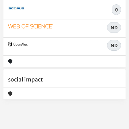
0
ND
ND
social impact