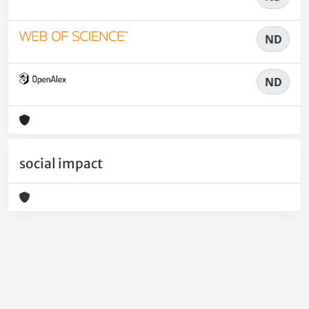
ND
ND
social impact