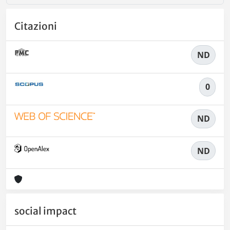
Citazioni
ND
0
ND
ND
social impact