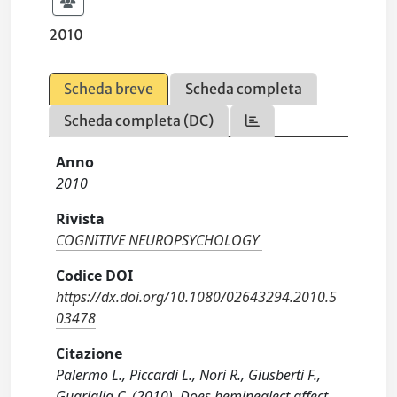
2010
Scheda breve
Scheda completa
Scheda completa (DC)
Anno
2010
Rivista
COGNITIVE NEUROPSYCHOLOGY
Codice DOI
https://dx.doi.org/10.1080/02643294.2010.5
03478
Citazione
Palermo L., Piccardi L., Nori R., Giusberti F.,
Guariglia C. (2010). Does hemineglect affect