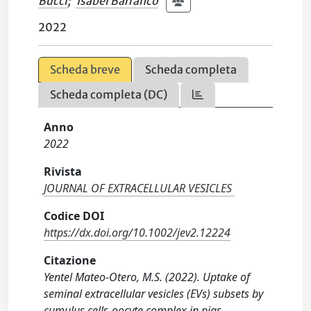
Bucci
;
Isabel Barranco
2022
Scheda breve
Scheda completa
Scheda completa (DC)
Anno
2022
Rivista
JOURNAL OF EXTRACELLULAR VESICLES
Codice DOI
https://dx.doi.org/10.1002/jev2.12224
Citazione
Yentel Mateo-Otero, M.S. (2022). Uptake of
seminal extracellular vesicles (EVs) subsets by
cumulus cells-oocyte complex in pigs.