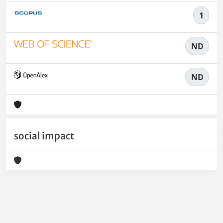
1
ND
ND
social impact