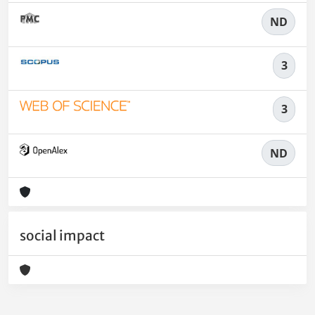
ND
3
3
ND
social impact