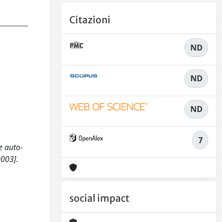
Citazioni
ND
ND
ND
7
re auto-
0003].
social impact