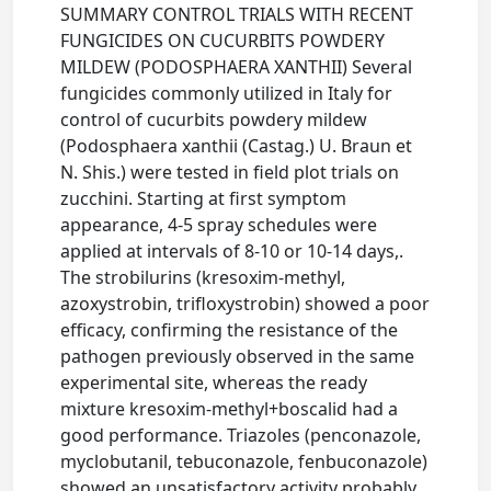
SUMMARY CONTROL TRIALS WITH RECENT
FUNGICIDES ON CUCURBITS POWDERY
MILDEW (PODOSPHAERA XANTHII) Several
fungicides commonly utilized in Italy for
control of cucurbits powdery mildew
(Podosphaera xanthii (Castag.) U. Braun et
N. Shis.) were tested in field plot trials on
zucchini. Starting at first symptom
appearance, 4-5 spray schedules were
applied at intervals of 8-10 or 10-14 days,.
The strobilurins (kresoxim-methyl,
azoxystrobin, trifloxystrobin) showed a poor
efficacy, confirming the resistance of the
pathogen previously observed in the same
experimental site, whereas the ready
mixture kresoxim-methyl+boscalid had a
good performance. Triazoles (penconazole,
myclobutanil, tebuconazole, fenbuconazole)
showed an unsatisfactory activity probably