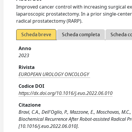
Improved cancer control with increasing surgical 
laparoscopic prostatectomy. In a prior single-center
radical prostatectomy (RARP).
Scheda breve
Scheda completa
Scheda c
Anno
2023
Rivista
EUROPEAN UROLOGY ONCOLOGY
Codice DOI
https://dx.doi.org/10.1016/j.euo.2022.06.010
Citazione
Bravi, C.A., Dell'Oglio, P., Mazzone, E., Moschovas, M.C.,
Biochemical Recurrence After Robot-assisted Radica
[10.1016/j.euo.2022.06.010].