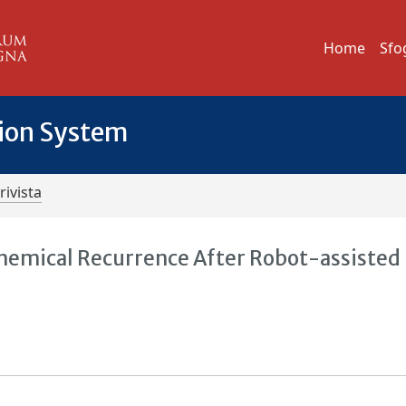
Home
Sfo
tion System
rivista
chemical Recurrence After Robot-assisted