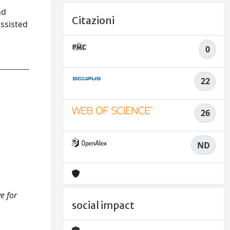
nd
Citazioni
assisted
0
22
26
ND
ve for
social impact