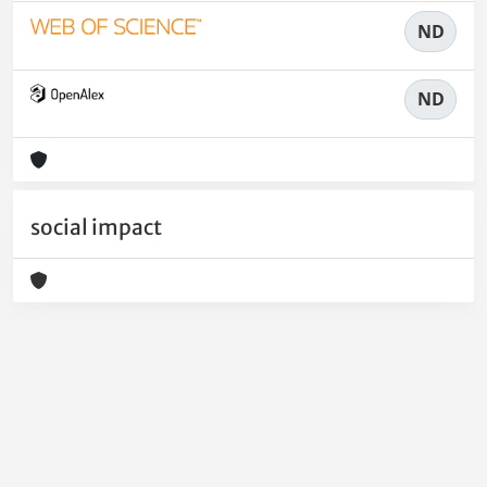
ND
ND
social impact
Powered by
IRIS
-
about IRIS
-