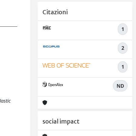
Citazioni
1
2
1
ND
lastic
social impact