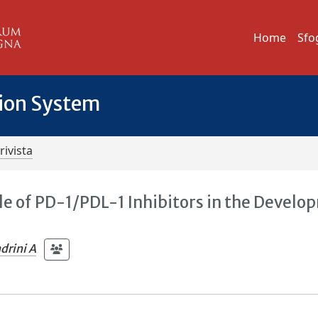
Home
Sfo
tion System
rivista
Role of PD-1/PDL-1 Inhibitors in the Devel
drini A