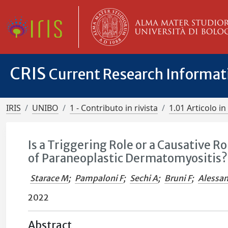
CRIS
Current Research Informa
IRIS
UNIBO
1 - Contributo in rivista
1.01 Articolo in 
Is a Triggering Role or a Causative 
of Paraneoplastic Dermatomyositis?
Starace M
;
Pampaloni F
;
Sechi A
;
Bruni F
;
Alessan
2022
Abstract