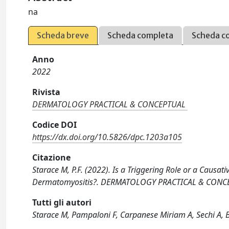
na
Scheda breve
Scheda completa
Scheda c
Anno
2022
Rivista
DERMATOLOGY PRACTICAL & CONCEPTUAL
Codice DOI
https://dx.doi.org/10.5826/dpc.1203a105
Citazione
Starace M, P.F. (2022). Is a Triggering Role or a Causa
Dermatomyositis?. DERMATOLOGY PRACTICAL & CONCEP
Tutti gli autori
Starace M, Pampaloni F, Carpanese Miriam A, Sechi A, B