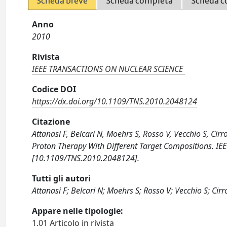
Scheda breve
Scheda completa
Scheda c
Anno
2010
Rivista
IEEE TRANSACTIONS ON NUCLEAR SCIENCE
Codice DOI
https://dx.doi.org/10.1109/TNS.2010.2048124
Citazione
Attanasi F, Belcari N, Moehrs S, Rosso V, Vecchio S, Cir
Proton Therapy With Different Target Compositions.
[10.1109/TNS.2010.2048124].
Tutti gli autori
Attanasi F; Belcari N; Moehrs S; Rosso V; Vecchio S; Ci
Appare nelle tipologie:
1.01 Articolo in rivista