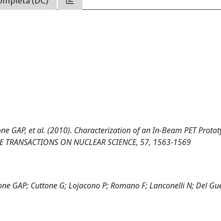
ompleta (DC)
rone GAP, et al. (2010). Characterization of an In-Beam PET Protot
 IEEE TRANSACTIONS ON NUCLEAR SCIENCE, 57, 1563-1569
rrone GAP; Cuttone G; Lojacono P; Romano F; Lanconelli N; Del Gu