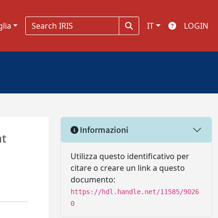
glia
IT
LOGIN
Informazioni
nt
Utilizza questo identificativo per
citare o creare un link a questo
documento:
https://hdl.handle.net/11585/9026
0