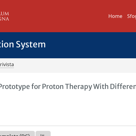
Home
Sfo
tion System
rivista
Prototype for Proton Therapy With Differe