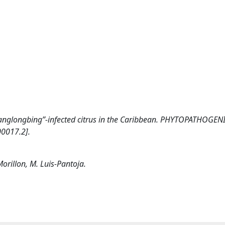
“huanglongbing”-infected citrus in the Caribbean. PHYTOPATHOGEN
0017.2].
Morillon, M. Luis-Pantoja.