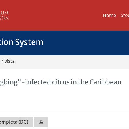
Home
Sfo
tion System
 rivista
bing”-infected citrus in the Caribbean
ompleta (DC)