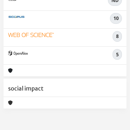
ND
10
8
5
social impact