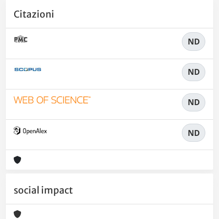
Citazioni
ND
ND
ND
ND
social impact