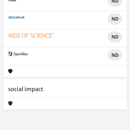
ND
ND
ND
ND
social impact