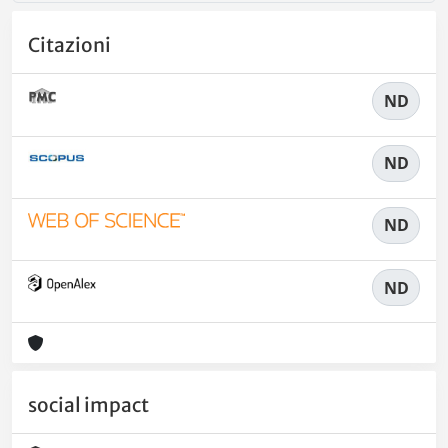
Citazioni
ND
ND
ND
ND
social impact