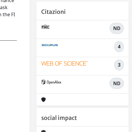
ormance
task
Citazioni
 the FI
ND
4
3
ND
social impact