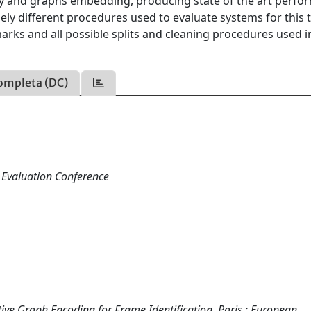
ely and graphs embedding, producing state of the art perf
ely different procedures used to evaluate systems for this 
ks and all possible splits and cleaning procedures used in
ompleta (DC)
 Evaluation Conference
e Graph Encoding for Frame Identification. Paris : European