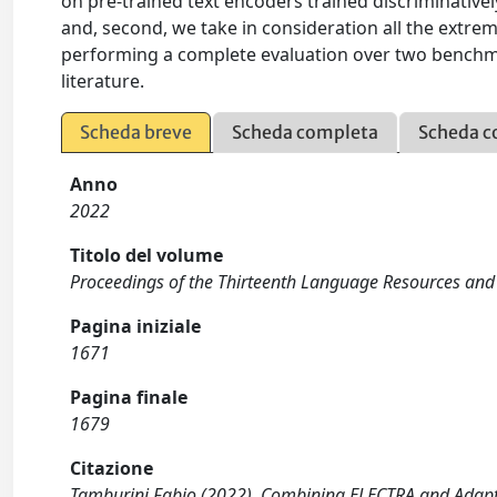
on pre-trained text encoders trained discriminativ
and, second, we take in consideration all the extrem
performing a complete evaluation over two benchmar
literature.
Scheda breve
Scheda completa
Scheda c
Anno
2022
Titolo del volume
Proceedings of the Thirteenth Language Resources and
Pagina iniziale
1671
Pagina finale
1679
Citazione
Tamburini Fabio (2022). Combining ELECTRA and Adaptiv