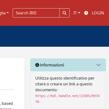
glia
IT
LOGIN
Informazioni
Utilizza questo identificativo per
citare o creare un link a questo
documento:
https://hdl.handle.net/11585/8974
76
), based