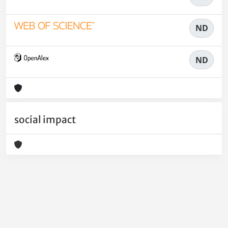
ND
ND
social impact