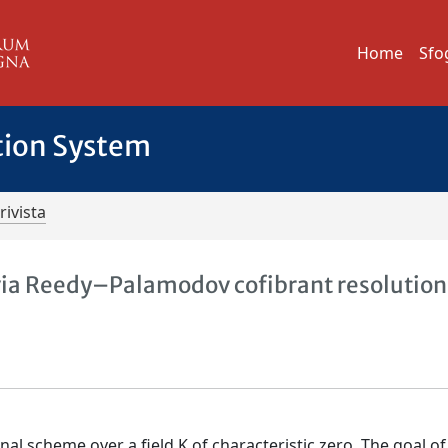
Home
Sfo
tion System
rivista
via Reedy–Palamodov cofibrant resolution
al scheme over a field K of characteristic zero. The goal of