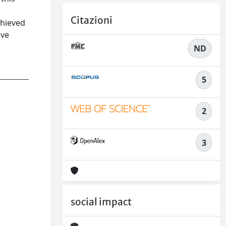
Citazioni
chieved
ive
ND
5
2
3
social impact