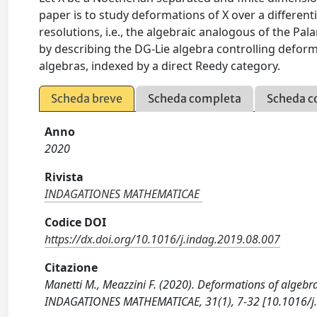
paper is to study deformations of X over a differenti
resolutions, i.e., the algebraic analogous of the Pa
by describing the DG-Lie algebra controlling defor
algebras, indexed by a direct Reedy category.
Scheda breve
Scheda completa
Scheda c
Anno
2020
Rivista
INDAGATIONES MATHEMATICAE
Codice DOI
https://dx.doi.org/10.1016/j.indag.2019.08.007
Citazione
Manetti M., Meazzini F. (2020). Deformations of algeb
INDAGATIONES MATHEMATICAE, 31(1), 7-32 [10.1016/j.