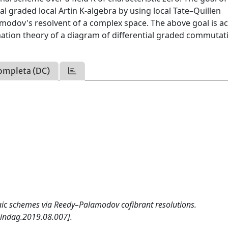
al graded local Artin K-algebra by using local Tate–Quillen
lamodov's resolvent of a complex space. The above goal is a
mation theory of a diagram of differential graded commutat
ompleta (DC)
raic schemes via Reedy–Palamodov cofibrant resolutions.
indag.2019.08.007].