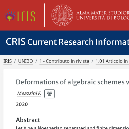
CRIS
Current Research Informa
IRIS
UNIBO
1 - Contributo in rivista
1.01 Articolo in 
Deformations of algebraic schemes 
Meazzini F.
2020
Abstract
Let X be a Noetherian separated and finite dimension