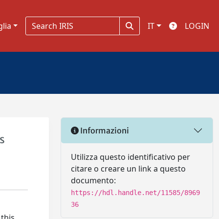
glia
IT
LOGIN
Informazioni
s
Utilizza questo identificativo per
citare o creare un link a questo
documento:
https://hdl.handle.net/11585/8969
36
 this