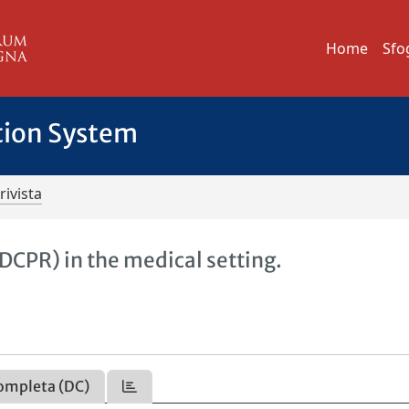
Home
Sfo
tion System
rivista
(DCPR) in the medical setting.
ompleta (DC)