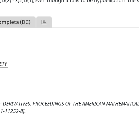
D(2) - x(2)D(1),even though it fails to be hypoelliptic in the
ompleta (DC)
ETY
 OF DERIVATIVES. PROCEEDINGS OF THE AMERICAN MATHEMATICA
1-11252-8].