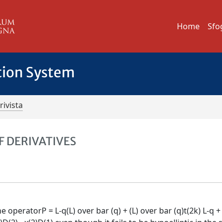
Home
Sfo
tion System
rivista
F DERIVATIVES
 operatorP = L-q(L) over bar (q) + (L) over bar (q)t(2k) L-q +