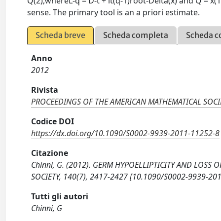
Q(2),whereL-q = D-t + it(q-1)root-Delta(x) and Q = x(1)
sense. The primary tool is an a priori estimate.
Scheda breve
Scheda completa
Scheda c
Anno
2012
Rivista
PROCEEDINGS OF THE AMERICAN MATHEMATICAL SOCI
Codice DOI
https://dx.doi.org/10.1090/S0002-9939-2011-11252-8
Citazione
Chinni, G. (2012). GERM HYPOELLIPTICITY AND LOSS
SOCIETY, 140(7), 2417-2427 [10.1090/S0002-9939-201
Tutti gli autori
Chinni, G