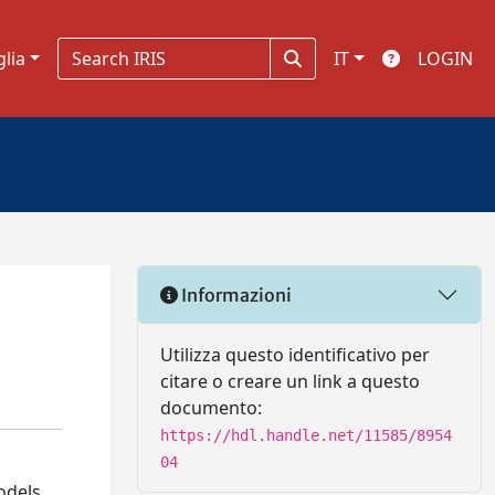
glia
IT
LOGIN
Informazioni
Utilizza questo identificativo per
citare o creare un link a questo
documento:
https://hdl.handle.net/11585/8954
04
odels