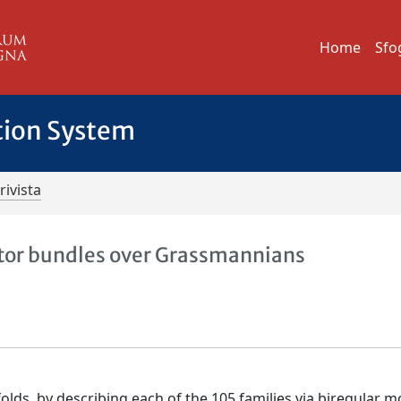
Home
Sfo
tion System
rivista
tor bundles over Grassmannians
olds, by describing each of the 105 families via biregular m