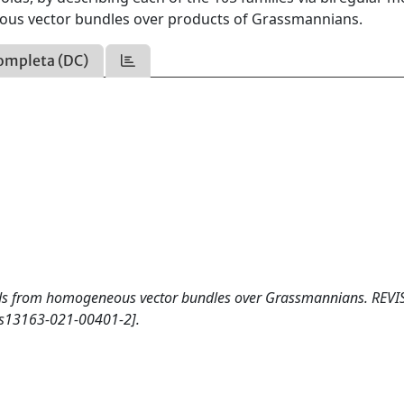
neous vector bundles over products of Grassmannians.
ompleta (DC)
-folds from homogeneous vector bundles over Grassmannians. REVI
s13163-021-00401-2].