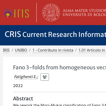
CRIS
Current Research Informa
IRIS
UNIBO
1 - Contributo in rivista
1.01 Articolo in 
Fano 3-folds from homogeneous vec
Fatighenti E.
;
2022
Abstract
We rework the Mori–Mukai classification of Fano 3-f