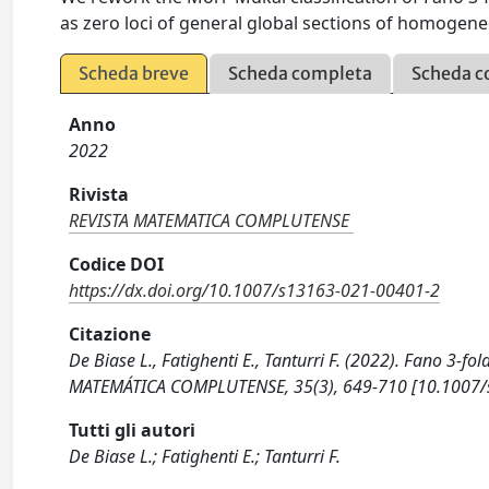
as zero loci of general global sections of homoge
Scheda breve
Scheda completa
Scheda c
Anno
2022
Rivista
REVISTA MATEMATICA COMPLUTENSE
Codice DOI
https://dx.doi.org/10.1007/s13163-021-00401-2
Citazione
De Biase L., Fatighenti E., Tanturri F. (2022). Fano 3
MATEMÁTICA COMPLUTENSE, 35(3), 649-710 [10.1007/
Tutti gli autori
De Biase L.; Fatighenti E.; Tanturri F.