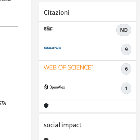
Citazioni
ND
9
6
1
STA
social impact