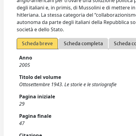
anglo-americani per trovare una soluzione politica p
degli italiani e, in primis, di Mussolini e di mettere i
hitleriana. La stessa categoria del “collaborazionismo”
autonoma da parte degli italiani della Repubblica soc
società e dello Stato.
Scheda breve
Scheda completa
Scheda c
Anno
2005
Titolo del volume
Ottosettembre 1943. Le storie e le storiografie
Pagina iniziale
29
Pagina finale
47
Citazione