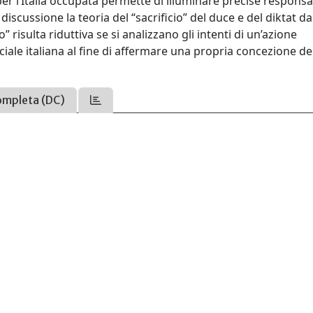
er l’Italia occupata permette di illuminare precise responsab
n discussione la teoria del “sacrificio” del duce e del diktat d
 risulta riduttiva se si analizzano gli intenti di un’azione
iale italiana al fine di affermare una propria concezione de
ompleta (DC)