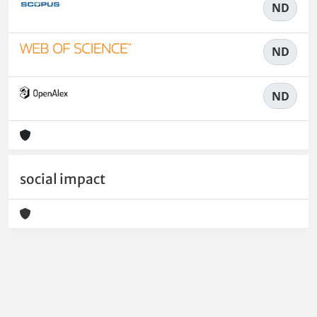
ND
ND
ND
social impact