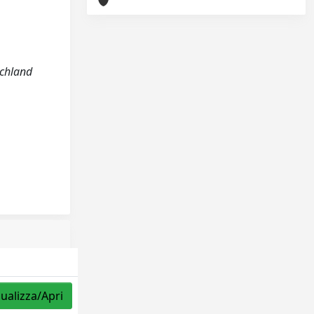
schland
sualizza/Apri