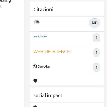
dealing
s
Citazioni
ND
1
1
1
social impact