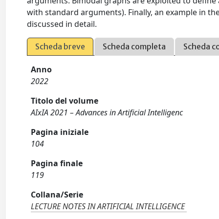
arguments. Bimodal graphs are exploited to define a
with standard arguments). Finally, an example in t
discussed in detail.
Scheda breve
Scheda completa
Scheda c
Anno
2022
Titolo del volume
AIxIA 2021 – Advances in Artificial Intelligenc
Pagina iniziale
104
Pagina finale
119
Collana/Serie
LECTURE NOTES IN ARTIFICIAL INTELLIGENCE