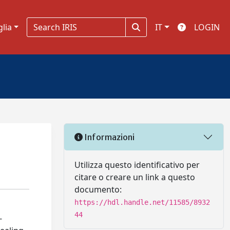
glia
IT
LOGIN
Informazioni
Utilizza questo identificativo per
citare o creare un link a questo
documento:
https://hdl.handle.net/11585/8932
44
-