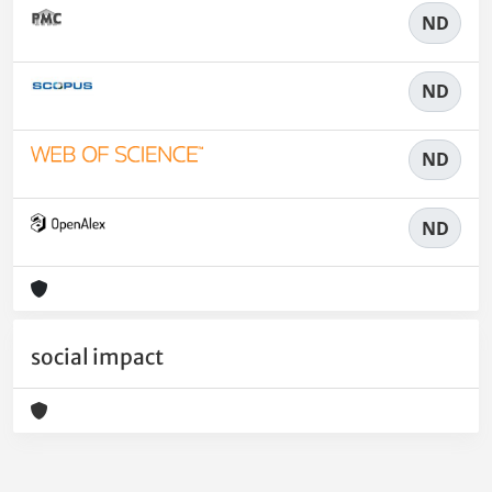
ND
ND
ND
ND
social impact