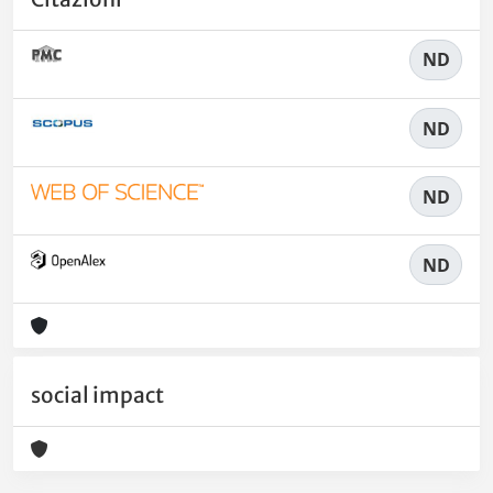
ND
ND
ND
ND
social impact