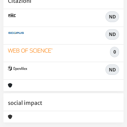
Citazioni
ND
ND
0
ND
social impact