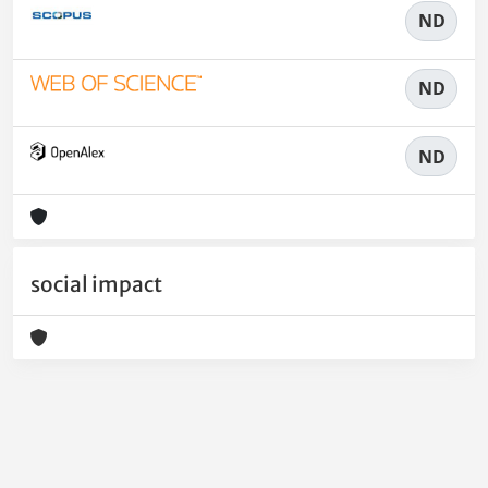
ND
ND
ND
social impact