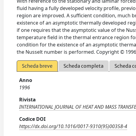
With reference to the stationary and laminar forced
fluid having a fully developed velocity profile, pre
region are improved. A sufficient condition, much br
existence of an asymptotic thermally developed regio
if one requires that the asymptotic value of the Nu
temperature field in the thermal entrance region for 
condition for the existence of an asymptotic therm
the Nusselt number is performed. Copyright © 1996 
Scheda breve
Scheda completa
Scheda c
Anno
1996
Rivista
INTERNATIONAL JOURNAL OF HEAT AND MASS TRANSF
Codice DOI
https://dx.doi.org/10.1016/0017-9310(95)00358-4