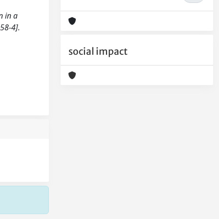
n in a
58-4].
social impact