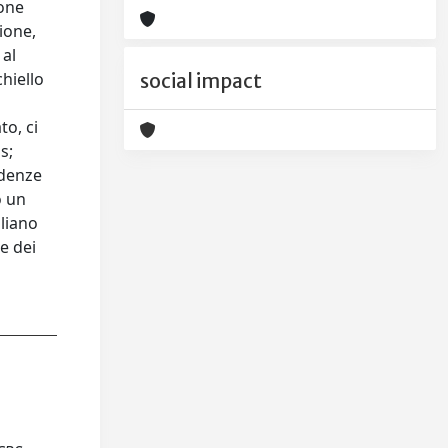
ione
ione,
 al
chiello
social impact
to, ci
s;
ndenze
o un
liano
e dei