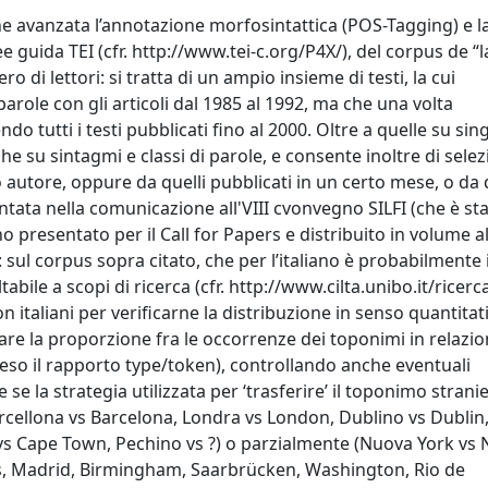
one avanzata l’annotazione morfosintattica (POS-Tagging) e l
 guida TEI (cfr. http://www.tei-c.org/P4X/), del corpus de “l
 di lettori: si tratta di un ampio insieme di testi, la cui
arole con gli articoli dal 1985 al 1992, ma che una volta
do tutti i testi pubblicati fino al 2000. Oltre a quelle su sin
e su sintagmi e classi di parole, e consente inoltre di sele
to autore, oppure da quelli pubblicati in un certo mese, o da 
ntata nella comunicazione all'VIII cvonvegno SILFI (che è sta
no presentato per il Call for Papers e distribuito in volume al
 sul corpus sopra citato, che per l’italiano è probabilmente i
ile a scopi di ricerca (cfr. http://www.cilta.unibo.it/ricerc
taliani per verificarne la distribuzione in senso quantitati
are la proporzione fra le occorrenze dei toponimi in relazio
eso il rapporto type/token), controllando anche eventuali
e la strategia utilizzata per ‘trasferire’ il toponimo stranie
Barcellona vs Barcelona, Londra vs London, Dublino vs Dublin
 vs Cape Town, Pechino vs ?) o parzialmente (Nuova York vs
es, Madrid, Birmingham, Saarbrücken, Washington, Rio de