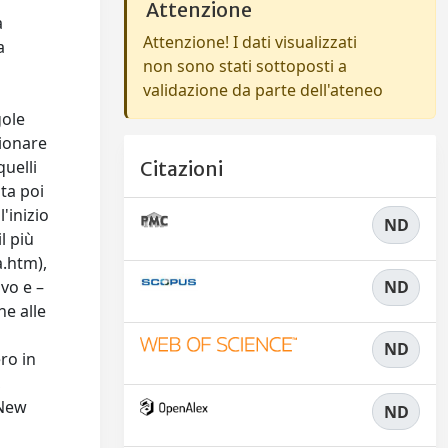
Attenzione
a
Attenzione! I dati visualizzati
a
non sono stati sottoposti a
validazione da parte dell'ateneo
gole
zionare
quelli
Citazioni
ta poi
l'inizio
ND
l più
a.htm),
vo e –
ND
ne alle
ND
ro in
,
 New
ND