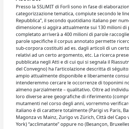
Presso la SSLiMIT di Forlì sono in fase di elaborazi
categorizzazione tematica, compiute secondo le linee
Repubblica”, il secondo quotidiano italiano per numero
dimensione si aggira attualmente sui 130 milioni di p
completato arriverà a 400 milioni di parole raccoglien
parole specifiche il corpus annotato permette ricerch
sub-corpora costituiti ad es. dagli articoli di un cer
relativi ad un certo argomento, etc. La ricerca prese
pubblicata negli Atti e di cui qui si segnala il Riassut
del Convegno) ha l'articolazione descritta di séguito:
ampio attualmente disponibile e liberamente consultab
intenderemmo cercare le occorrenze di toponimi non i
almeno parzialmente – qualitativo. Oltre ad individu
loro diverse aree geografiche di riferimento (compr
mutamenti nel corso degli anni, vorremmo verificare s
italiano è di carattere totalmente (Parigi vs Paris, 
Magonza vs Mainz, Zurigo vs Zürich, Città del Capo
York) “acclimatante” oppure no (Besançon, Bruxell