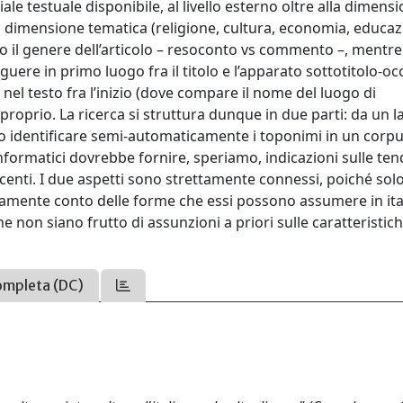
iale testuale disponibile, al livello esterno oltre alla dimens
dimensione tematica (religione, cultura, economia, educaz
/o il genere dell’articolo – resoconto vs commento –, mentre
guere in primo luogo fra il titolo e l’apparato sottotitolo-oc
 nel testo fra l’inizio (dove compare il nome del luogo di
 proprio. La ricerca si struttura dunque in due parti: da un la
 identificare semi-automaticamente i toponimi in un corpu
ti informatici dovrebbe fornire, speriamo, indicazioni sulle te
ecenti. I due aspetti sono strettamente connessi, poiché sol
amente conto delle forme che essi possono assumere in ita
 non siano frutto di assunzioni a priori sulle caratteristich
ompleta (DC)