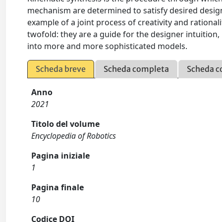
mechanism are determined to satisfy desired design 
example of a joint process of creativity and rationa
twofold: they are a guide for the designer intuition,
into more and more sophisticated models.
Scheda breve
Scheda completa
Scheda c
Anno
2021
Titolo del volume
Encyclopedia of Robotics
Pagina iniziale
1
Pagina finale
10
Codice DOI