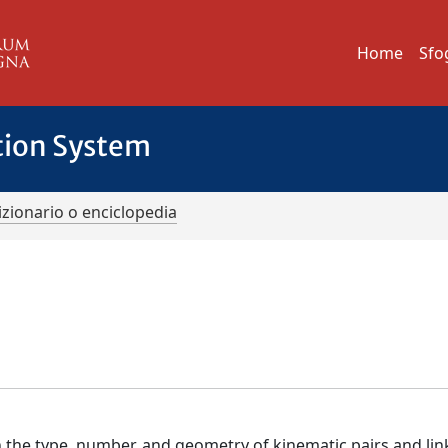
Home
Sfo
tion System
izionario o enciclopedia
 the type, number, and geometry of kinematic pairs and link