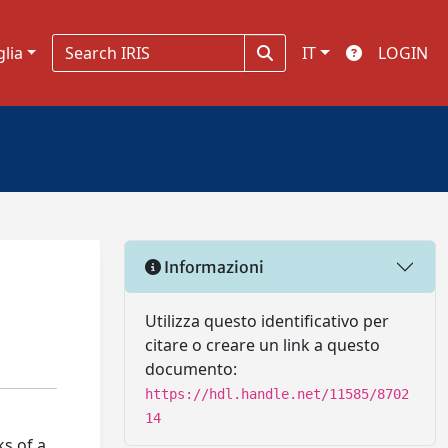
glia
IT
LOGIN
Informazioni
Utilizza questo identificativo per
citare o creare un link a questo
documento:
https://hdl.handle.net/11585/8702
14
s of a