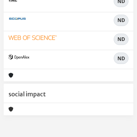
ND
ND
ND
ND
social impact