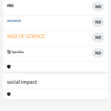
ND
ND
ND
ND
social impact