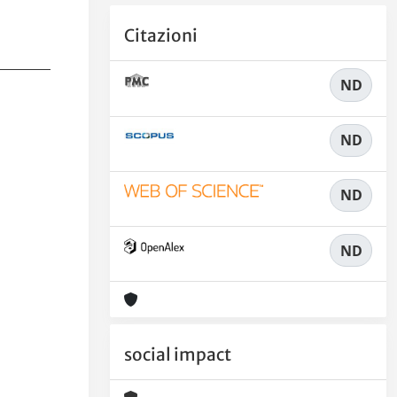
Citazioni
ND
ND
ND
ND
social impact