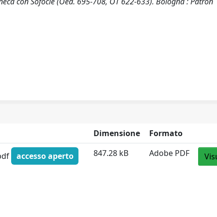
neca con Sofocle (Oed. 695-708, OT 622-633). Bologna : Pàtron
Dimensione
Formato
847.28 kB
Adobe PDF
pdf
accesso aperto
Vis