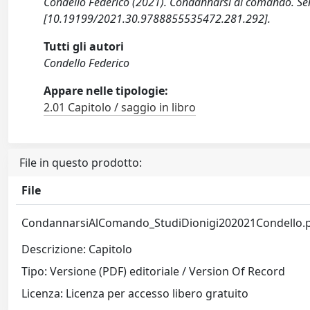
Condello Federico (2021). Condannarsi al comando. Se
[10.19199/2021.30.9788855535472.281.292].
Tutti gli autori
Condello Federico
Appare nelle tipologie:
2.01 Capitolo / saggio in libro
File in questo prodotto:
File
CondannarsiAlComando_StudiDionigi202021Condello.
Descrizione: Capitolo
Tipo: Versione (PDF) editoriale / Version Of Record
Licenza: Licenza per accesso libero gratuito