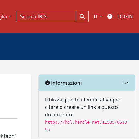
glia
IT
LOGIN
Informazioni
Utilizza questo identificativo per
citare o creare un link a questo
documento:
https://hdl.handle.net/11585/8613
95
arkteon"