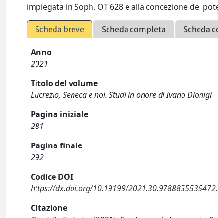
impiegata in Soph. OT 628 e alla concezione del pot
Scheda breve
Scheda completa
Scheda c
Anno
2021
Titolo del volume
Lucrezio, Seneca e noi. Studi in onore di Ivano Dionigi
Pagina iniziale
281
Pagina finale
292
Codice DOI
https://dx.doi.org/10.19199/2021.30.9788855535472
Citazione