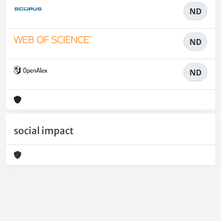
ND
ND
ND
social impact