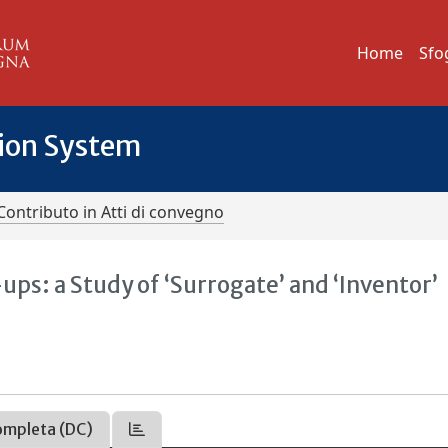
Home
Sfo
tion System
Contributo in Atti di convegno
ps: a Study of ‘Surrogate’ and ‘Inventor’
ompleta (DC)